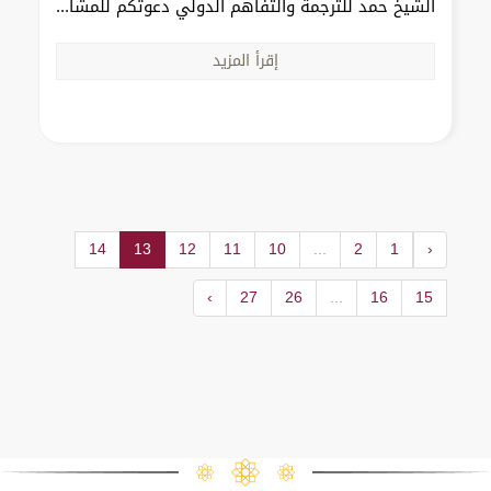
الشيخ حمد للترجمة والتفاهم الدولي دعوتكم للمشا...
إقرأ المزيد
14
13
12
11
10
...
2
1
‹
›
27
26
...
16
15