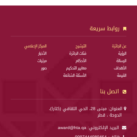
روابط سريعة
عن الجائزة
الترشيح
المركز الإعلامي
الرؤية
فئات الجائزة
الأخبار
الرسالة
الأحكام
مرئيات
الأهداف
معايير التحكيم
صور
القيمة
الأسئلة الشائعة
اتصل بنا
العنوان: مبنى 28، الحي الثقافي (كتارا)،
الدوحة ، قطر
البريد الإلكتروني:
award@hta.qa