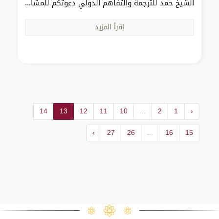
الشيخ حمد للترجمة والتفاهم الدولي دعوتكم للمشا...
إقرأ المزيد
14
13
12
11
10
...
2
1
‹
›
27
26
...
16
15