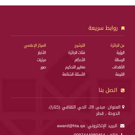
روابط سريعة
عن الجائزة
الترشيح
المركز الإعلامي
الرؤية
فئات الجائزة
الأخبار
الرسالة
الأحكام
مرئيات
الأهداف
معايير التحكيم
صور
القيمة
الأسئلة الشائعة
اتصل بنا
العنوان: مبنى 28، الحي الثقافي (كتارا)،
الدوحة ، قطر
البريد الإلكتروني:
award@hta.qa