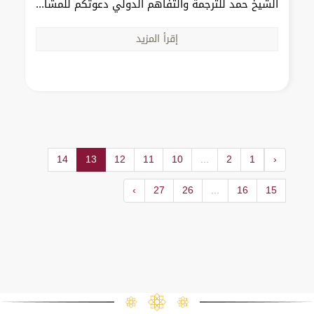
الشيخ حمد للترجمة والتفاهم الدولي دعوتكم للمشا...
إقرأ المزيد
14
13
12
11
10
...
2
1
‹
›
27
26
...
16
15