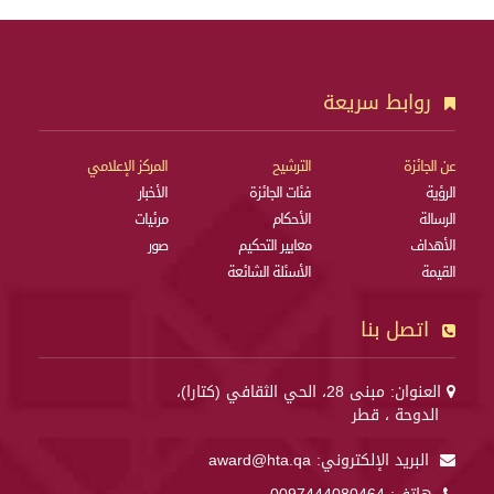
روابط سريعة
عن الجائزة
الترشيح
المركز الإعلامي
الرؤية
فئات الجائزة
الأخبار
الرسالة
الأحكام
مرئيات
الأهداف
معايير التحكيم
صور
القيمة
الأسئلة الشائعة
اتصل بنا
العنوان: مبنى 28، الحي الثقافي (كتارا)،
الدوحة ، قطر
البريد الإلكتروني:
award@hta.qa