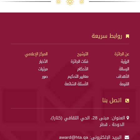
روابط سريعة
عن الجائزة
الترشيح
المركز الإعلامي
الرؤية
فئات الجائزة
الأخبار
الرسالة
الأحكام
مرئيات
الأهداف
معايير التحكيم
صور
القيمة
الأسئلة الشائعة
اتصل بنا
العنوان: مبنى 28، الحي الثقافي (كتارا)،
الدوحة ، قطر
البريد الإلكتروني:
award@hta.qa