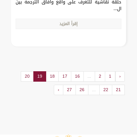
حلقة نقاشية للتعرف على واقع وآفاق الترجمة بين
ال...
إقرأ المزيد
20
19
18
17
16
...
2
1
‹
›
27
26
...
22
21