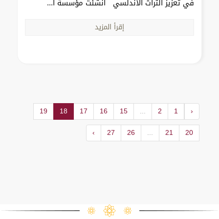
في تعزيز التراث الأندلسي أنشئت مؤسسة ا...
إقرأ المزيد
19
18
17
16
15
...
2
1
‹
›
27
26
...
21
20