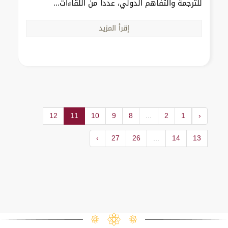
للترجمة والتفاهم الدولي، عدداً من اللقاءات...
إقرأ المزيد
12
11
10
9
8
...
2
1
‹
›
27
26
...
14
13