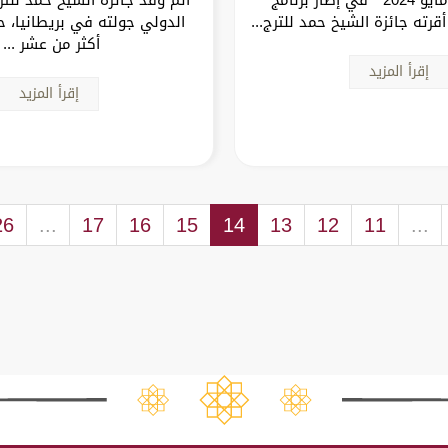
قرته جائزة الشيخ حمد للترج...
الدولي جولته في بريطانيا، 
أكثر من عشر ...
إقرأ المزيد
إقرأ المزيد
26
...
17
16
15
14
13
12
11
...