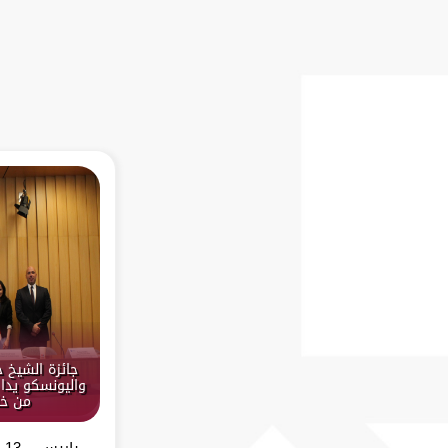
جائزة الشيخ 
واليونسكو يدا 
من خل