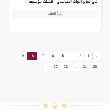
في تعزيز التراث الأندلسي أنشئت مؤسسة ا...
إقرأ المزيد
19
18
17
16
15
...
2
1
‹
›
27
26
...
21
20