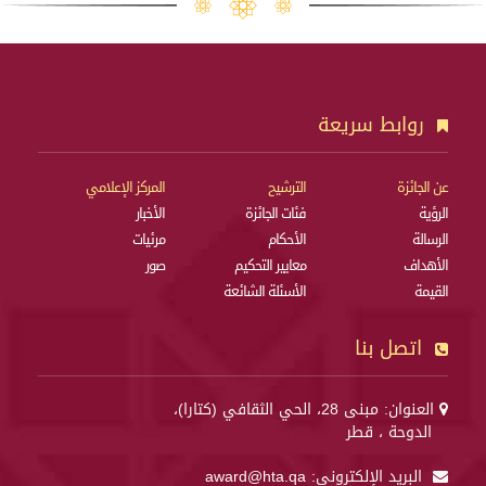
روابط سريعة
عن الجائزة
الترشيح
المركز الإعلامي
الرؤية
فئات الجائزة
الأخبار
الرسالة
الأحكام
مرئيات
الأهداف
معايير التحكيم
صور
القيمة
الأسئلة الشائعة
اتصل بنا
العنوان: مبنى 28، الحي الثقافي (كتارا)،
الدوحة ، قطر
البريد الإلكتروني:
award@hta.qa