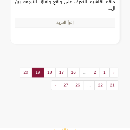
حلقة نقاشية للتعرف على واقع وآفاق الترجمة بين
ال...
إقرأ المزيد
20
19
18
17
16
...
2
1
‹
›
27
26
...
22
21