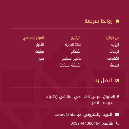
روابط سريعة
عن الجائزة
الترشيح
المركز الإعلامي
الرؤية
فئات الجائزة
الأخبار
الرسالة
الأحكام
مرئيات
الأهداف
معايير التحكيم
صور
القيمة
الأسئلة الشائعة
اتصل بنا
العنوان: مبنى 28، الحي الثقافي (كتارا)،
الدوحة ، قطر
البريد الإلكتروني:
award@hta.qa
هاتف:
0097444080464