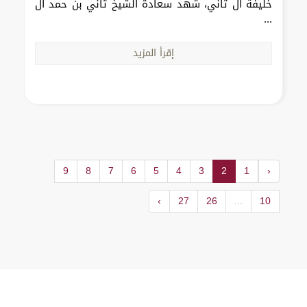
خليفة آل ثاني، شهد سعادة الشيخ ثاني بن حمد آل
...
إقرأ المزيد
9
8
7
6
5
4
3
2
1
‹
›
27
26
...
10