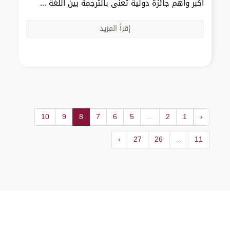
أكبر وأهم جائزة دولية تُعنى بالترجمة بين اللغة ...
إقرأ المزيد
10
9
8
7
6
5
...
2
1
‹
›
27
26
...
11