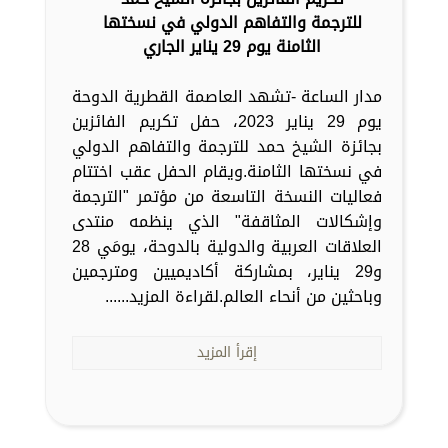
للترجمة والتفاهم الدولي في نسختها
الثامنة يوم 29 يناير الجاري
مدار الساعة -تشهد العاصمة القطرية الدوحة
يوم 29 يناير 2023، حفل تكريم الفائزين
بجائزة الشيخ حمد للترجمة والتفاهم الدولي
في نسختها الثامنة.ويقام الحفل عقب اختتام
فعاليات النسخة التاسعة من مؤتمر "الترجمة
وإشكالات المثاقفة" الذي ينظمه منتدى
العلاقات العربية والدولية بالدوحة، يومَي 28
و29 يناير، بمشاركة أكاديميين ومترجمين
وباحثين من أنحاء العالم.لقراءة المزيد......
إقرأ المزيد