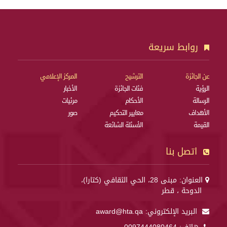
روابط سريعة
عن الجائزة
الترشيح
المركز الإعلامي
الرؤية
فئات الجائزة
الأخبار
الرسالة
الأحكام
مرئيات
الأهداف
معايير التحكيم
صور
القيمة
الأسئلة الشائعة
اتصل بنا
العنوان: مبنى 28، الحي الثقافي (كتارا)،
الدوحة ، قطر
البريد الإلكتروني:
award@hta.qa