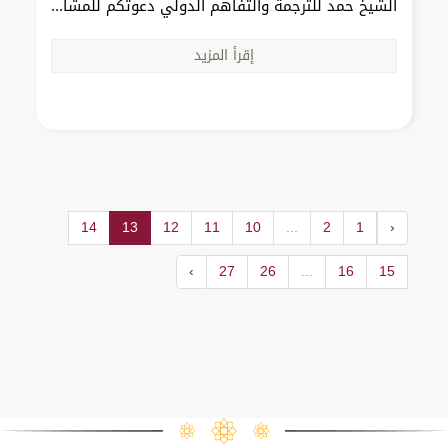
الشيخ حمد للترجمة والتفاهم الدولي دعوتكم للمشا...
إقرأ المزيد
14
13
12
11
10
...
2
1
‹
›
27
26
...
16
15