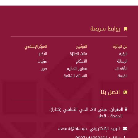
روابط سريعة
عن الجائزة
الترشيح
المركز الإعلامي
الرؤية
فئات الجائزة
الأخبار
الرسالة
الأحكام
مرئيات
الأهداف
معايير التحكيم
صور
القيمة
الأسئلة الشائعة
اتصل بنا
العنوان: مبنى 28، الحي الثقافي (كتارا)،
الدوحة ، قطر
البريد الإلكتروني:
award@hta.qa