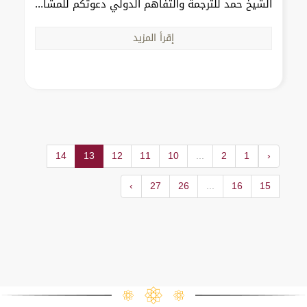
الشيخ حمد للترجمة والتفاهم الدولي دعوتكم للمشا...
إقرأ المزيد
14
13
12
11
10
...
2
1
‹
›
27
26
...
16
15