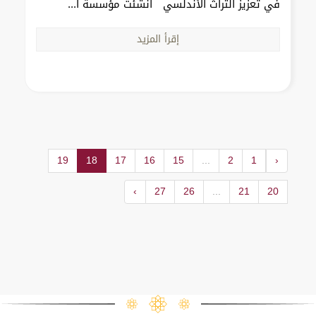
في تعزيز التراث الأندلسي أنشئت مؤسسة ا...
إقرأ المزيد
19
18
17
16
15
...
2
1
‹
›
27
26
...
21
20