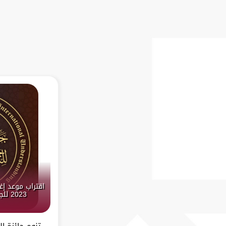
اقتراب موعد إغ
2023 للجائزة مع نهاية شهر يوليو
تنوه جائزة ا