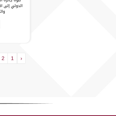
الدولي إلى اق
والت
2
1
‹