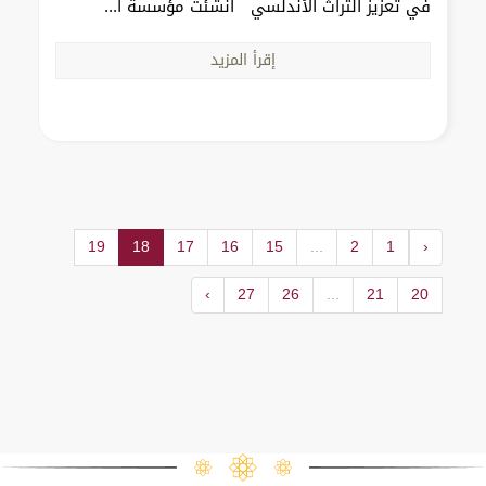
في تعزيز التراث الأندلسي أنشئت مؤسسة ا...
إقرأ المزيد
19
18
17
16
15
...
2
1
‹
›
27
26
...
21
20