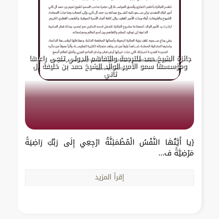
جائزة الشيخ حمد للترجمة والتفاهم الدولي تنعى راعيها
ومؤسسها سمو الأمير الوالد الشيخ حمد بن خليفة آل
ثاني
{يا أَيَّتُهَا النَّفْسُ الْمُطْمَئِنَّةُ ارْجِعِي إِلَى رَبِّكِ رَاضِيَةً
مَرْضِيَّةً ف...
إقرأ المزيد