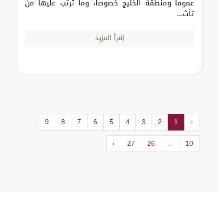
عموماً ومنطقة الخليج خصوصاً، وما ترتب عليها من
تأث...
إقرأ المزيد
9
8
7
6
5
4
3
2
1
‹
›
27
26
...
10