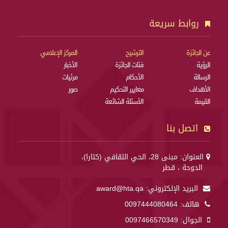
روابط سريعة
عن الجائزة
الترشيح
المركز الإعلامي
الرؤية
فئات الجائزة
الأخبار
الرسالة
الأحكام
مرئيات
الأهداف
معايير التحكيم
صور
القيمة
الأسئلة الشائعة
اتصل بنا
العنوان: مبنى 28، الحي الثقافي (كتارا)،
الدوحة ، قطر
البريد الإلكتروني:
award@hta.qa
هاتف:
0097444080464
الجوال:
0097466570349