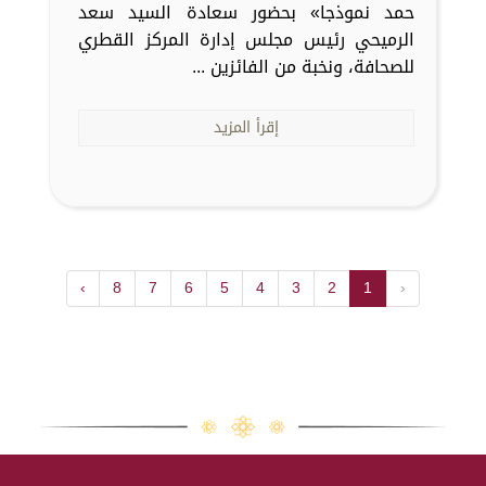
حمد نموذجا» بحضور سعادة السيد سعد
الرميحي رئيس مجلس إدارة المركز القطري
للصحافة، ونخبة من الفائزين ...
إقرأ المزيد
›
8
7
6
5
4
3
2
1
‹