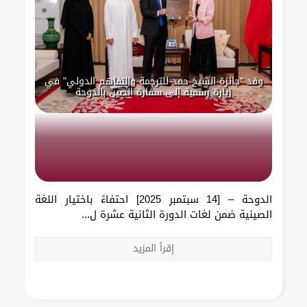
وفد "جائزة الشيخ حمد للترجمة والتفاهم الدولي" في
زيارة رسمية إلى سفارة الصين بالدوحة
الدوحة – [14 سبتمبر 2025] احتفاءً باختيار اللغة
الصينية ضمن لغات الدورة الثانية عشرة ل...
إقرأ المزيد