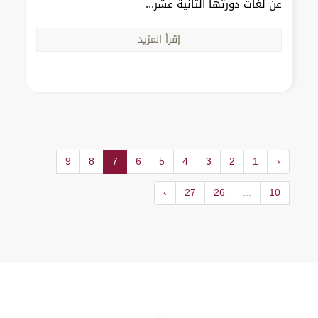
عن لغات دورتها الثانية عشر...
إقرأ المزيد
9
8
7
6
5
4
3
2
1
‹
›
27
26
...
10