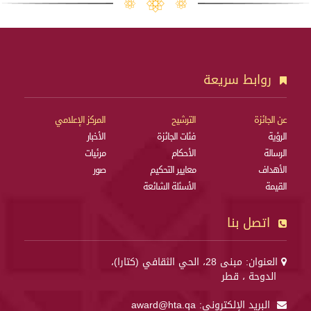
روابط سريعة
عن الجائزة
الترشيح
المركز الإعلامي
الرؤية
فئات الجائزة
الأخبار
الرسالة
الأحكام
مرئيات
الأهداف
معايير التحكيم
صور
القيمة
الأسئلة الشائعة
اتصل بنا
العنوان: مبنى 28، الحي الثقافي (كتارا)،
الدوحة ، قطر
البريد الإلكتروني:
award@hta.qa