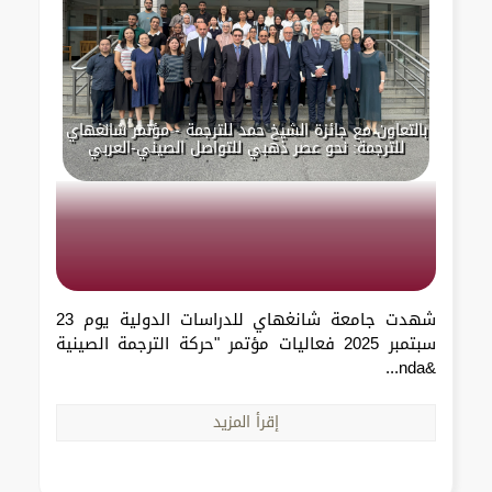
بالتعاون مع جائزة الشيخ حمد للترجمة - مؤتمر شانغهاي
للترجمة: نحو عصر ذهبي للتواصل الصيني-العربي
شهدت جامعة شانغهاي للدراسات الدولية يوم 23
سبتمبر 2025 فعاليات مؤتمر "حركة الترجمة الصينية
&nda...
إقرأ المزيد