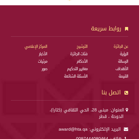
روابط سريعة
عن الجائزة
الترشيح
المركز الإعلامي
الرؤية
فئات الجائزة
الأخبار
الرسالة
الأحكام
مرئيات
الأهداف
معايير التحكيم
صور
القيمة
الأسئلة الشائعة
اتصل بنا
العنوان: مبنى 28، الحي الثقافي (كتارا)،
الدوحة ، قطر
البريد الإلكتروني:
award@hta.qa
هاتف:
0097444080464