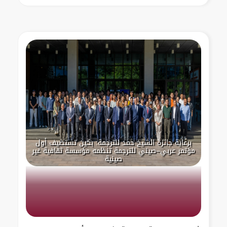
برعاية جائزة الشيخ حمد للترجمة: بكين تستضيف أول
مؤتمر عربي–صيني للترجمة تنظمه مؤسسة ثقافية غير
صينية