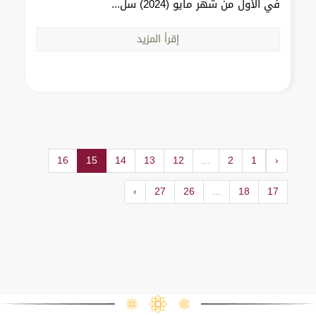
في الأول من شهر مايو (2024) سل...
إقرأ المزيد
16
15
14
13
12
...
2
1
‹
›
27
26
...
18
17