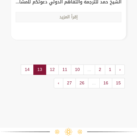
الشيخ حمد للترجمة والتفاهم الدولي دعوتكم للمشا...
إقرأ المزيد
14
13
12
11
10
...
2
1
‹
›
27
26
...
16
15