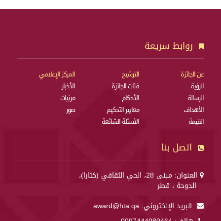
روابط سريعة
عن الجائزة
الترشيح
المركز الإعلامي
الرؤية
فئات الجائزة
الأخبار
الرسالة
الأحكام
مرئيات
الأهداف
معايير التحكيم
صور
القيمة
الأسئلة الشائعة
اتصل بنا
العنوان: مبنى 28، الحي الثقافي (كتارا)،
الدوحة ، قطر
البريد الإلكتروني:
award@hta.qa