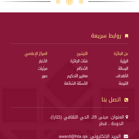
روابط سريعة
عن الجائزة
الترشيح
المركز الإعلامي
الرؤية
فئات الجائزة
الأخبار
الرسالة
الأحكام
مرئيات
الأهداف
معايير التحكيم
صور
القيمة
الأسئلة الشائعة
اتصل بنا
العنوان: مبنى 28، الحي الثقافي (كتارا)،
الدوحة ، قطر
البريد الإلكتروني:
award@hta.qa