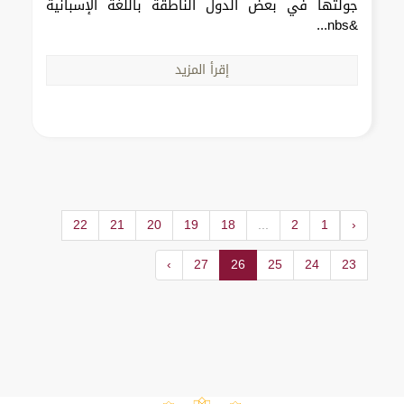
جولتها في بعض الدول الناطقة باللغة الإسبانية
&nbs...
إقرأ المزيد
22
21
20
19
18
...
2
1
‹
›
27
26
25
24
23