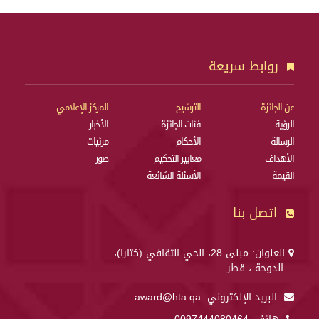
روابط سريعة
عن الجائزة
الترشيح
المركز الإعلامي
الرؤية
فئات الجائزة
الأخبار
الرسالة
الأحكام
مرئيات
الأهداف
معايير التحكيم
صور
القيمة
الأسئلة الشائعة
اتصل بنا
العنوان: مبنى 28، الحي الثقافي (كتارا)،
الدوحة ، قطر
البريد الإلكتروني:
award@hta.qa