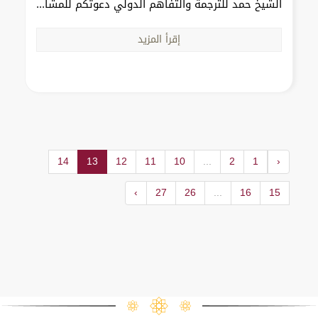
الشيخ حمد للترجمة والتفاهم الدولي دعوتكم للمشا...
إقرأ المزيد
14
13
12
11
10
...
2
1
‹
›
27
26
...
16
15