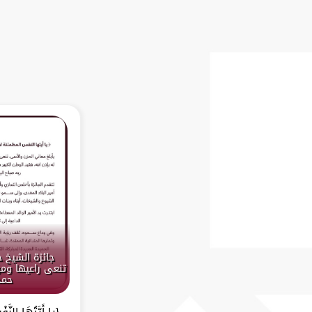
جائزة الشيخ 
تنعى راعيها ومؤ
حمد
{يا أَيَّتُهَا النَّف