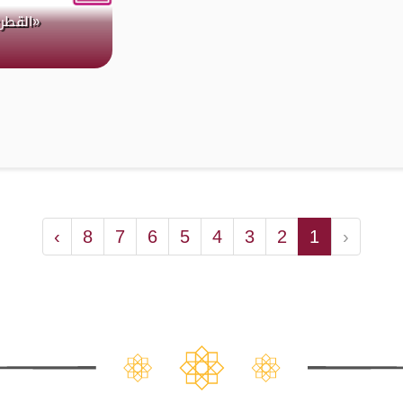
«القطر
›
8
7
6
5
4
3
2
1
‹