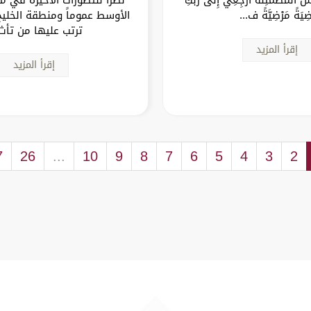
ضِيَةً مَرْضِيَّةً ف...
الأوسط عموماً ومنطقة الخليج
ترتب عليها من تأث.
إقرأ المزيد
إقرأ المزيد
7
26
...
10
9
8
7
6
5
4
3
2