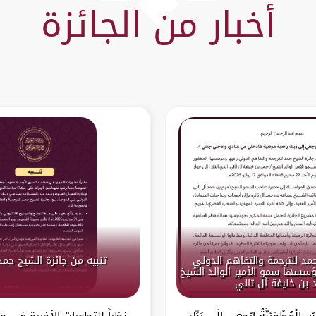
أخبار من الجائزة
حمد للترجمة والتفاهم الدولي
تنبيه من جائزة الشيخ حمد
سسها سمو الأمير الوالد الشيخ
 بن خليفة آل ثاني
ْسُ الْمُطْمَئِنَّةُ ارْجِعِي إِلَى رَبِّكِ
نظراً للتطورات الأخيرة في 