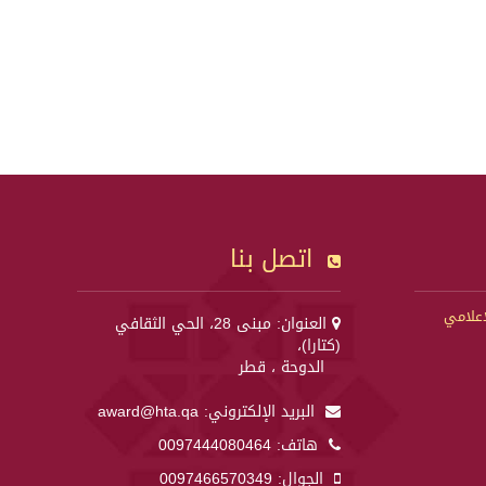
اتصل بنا
إعلامي
العنوان: مبنى 28، الحي الثقافي
(كتارا)،
الدوحة ، قطر
البريد الإلكتروني:
award@hta.qa
هاتف:
0097444080464
الجوال:
0097466570349