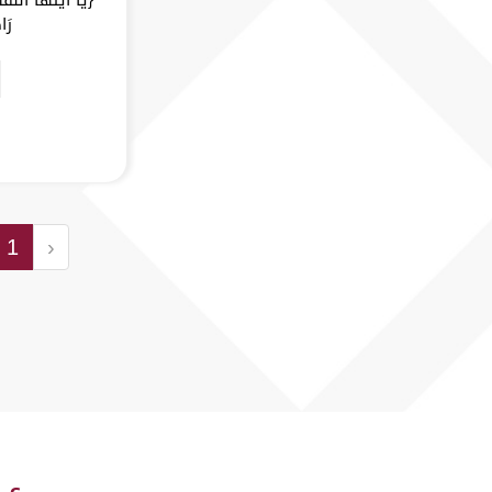
رَا
1
‹