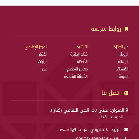
روابط سريعة
عن الجائزة
الترشيح
المركز الإعلامي
الرؤية
فئات الجائزة
الأخبار
الرسالة
الأحكام
مرئيات
الأهداف
معايير التحكيم
صور
القيمة
الأسئلة الشائعة
اتصل بنا
العنوان: مبنى 28، الحي الثقافي (كتارا)،
الدوحة ، قطر
البريد الإلكتروني:
award@hta.qa