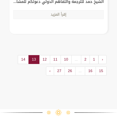
الشيخ حمد للترجمة والتفاهم الدولي دعوتكم للمشا...
إقرأ المزيد
14
13
12
11
10
...
2
1
‹
›
27
26
...
16
15