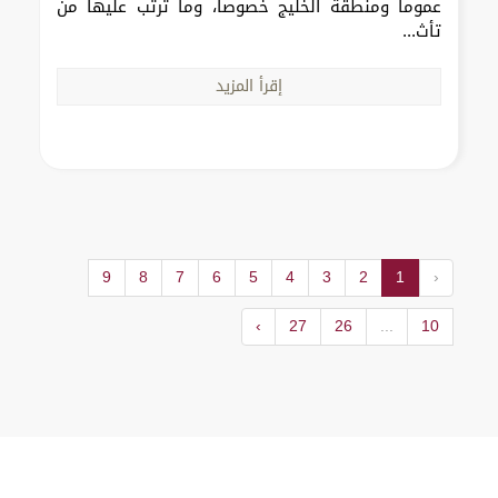
عموماً ومنطقة الخليج خصوصاً، وما ترتب عليها من
تأث...
إقرأ المزيد
9
8
7
6
5
4
3
2
1
‹
›
27
26
...
10