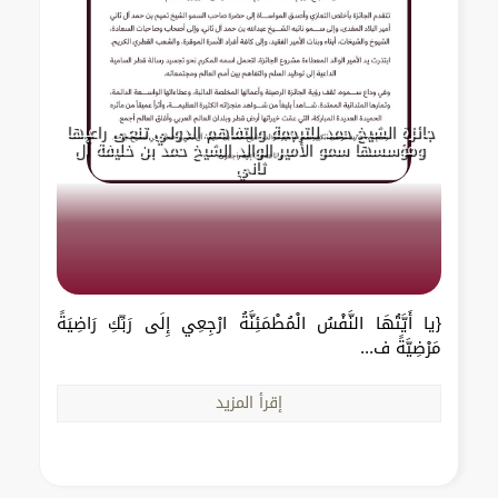
جائزة الشيخ حمد للترجمة والتفاهم الدولي تنعى راعيها
ومؤسسها سمو الأمير الوالد الشيخ حمد بن خليفة آل
ثاني
{يا أَيَّتُهَا النَّفْسُ الْمُطْمَئِنَّةُ ارْجِعِي إِلَى رَبِّكِ رَاضِيَةً
مَرْضِيَّةً ف...
إقرأ المزيد