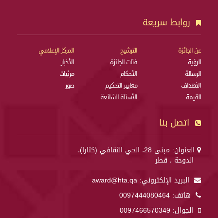
روابط سريعة
عن الجائزة
الترشيح
المركز الإعلامي
الرؤية
فئات الجائزة
الأخبار
الرسالة
الأحكام
مرئيات
الأهداف
معايير التحكيم
صور
القيمة
الأسئلة الشائعة
اتصل بنا
العنوان: مبنى 28، الحي الثقافي (كتارا)،
الدوحة ، قطر
البريد الإلكتروني:
award@hta.qa
هاتف:
0097444080464
الجوال:
0097466570349