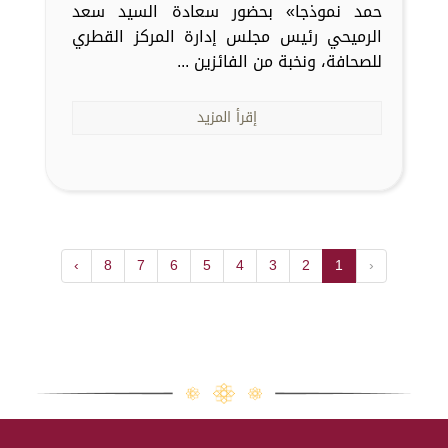
حمد نموذجا» بحضور سعادة السيد سعد
الرميحي رئيس مجلس إدارة المركز القطري
للصحافة، ونخبة من الفائزين ...
إقرأ المزيد
›
8
7
6
5
4
3
2
1
‹