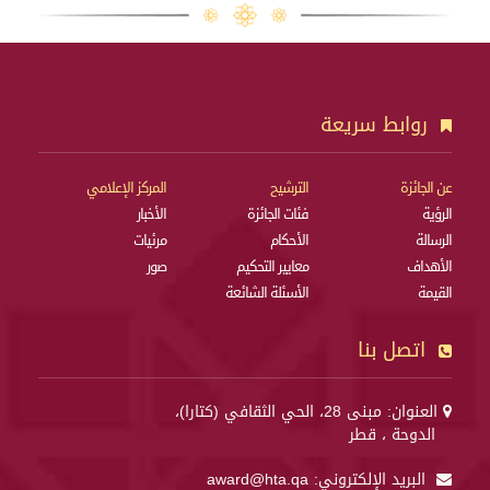
روابط سريعة
عن الجائزة
الترشيح
المركز الإعلامي
الرؤية
فئات الجائزة
الأخبار
الرسالة
الأحكام
مرئيات
الأهداف
معايير التحكيم
صور
القيمة
الأسئلة الشائعة
اتصل بنا
العنوان: مبنى 28، الحي الثقافي (كتارا)،
الدوحة ، قطر
البريد الإلكتروني:
award@hta.qa