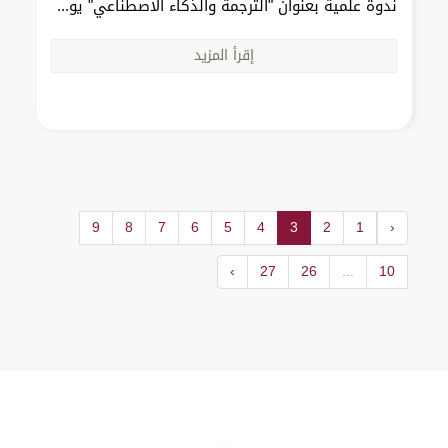
ندوة علمية بعنوان "الترجمة والذكاء الاصطناعي" يو...
إقرأ المزيد
9
8
7
6
5
4
3
2
1
‹
›
27
26
...
10