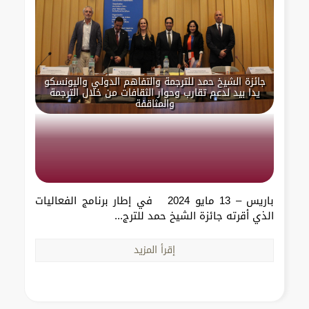
جائزة الشيخ حمد للترجمة والتفاهم الدولي واليونسكو
يدا بيد لدعم تقارب وحوار الثقافات من خلال الترجمة
والمثاقفة
باريس – 13 مايو 2024 في إطار برنامج الفعاليات
الذي أقرته جائزة الشيخ حمد للترج...
إقرأ المزيد