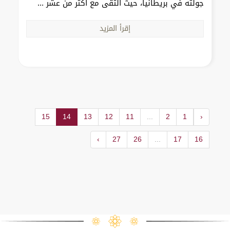
جولته في بريطانيا، حيث التقى مع أكثر من عشر ...
إقرأ المزيد
15
14
13
12
11
...
2
1
‹
›
27
26
...
17
16