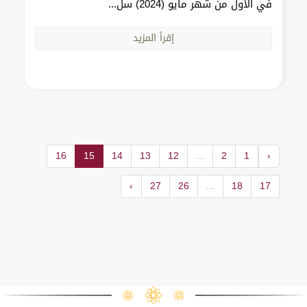
في الأول من شهر مايو (2024) سل...
إقرأ المزيد
16
15
14
13
12
...
2
1
‹
›
27
26
...
18
17