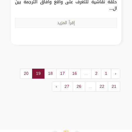
حلقة نقاشية للتعرف على واقع وآفاق الترجمة بين
ال...
إقرأ المزيد
20
19
18
17
16
...
2
1
‹
›
27
26
...
22
21