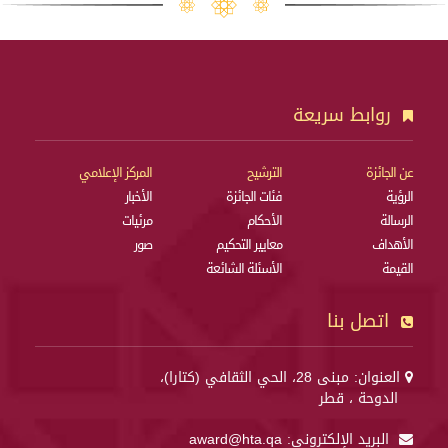
روابط سريعة
عن الجائزة
الترشيح
المركز الإعلامي
الرؤية
فئات الجائزة
الأخبار
الرسالة
الأحكام
مرئيات
الأهداف
معايير التحكيم
صور
القيمة
الأسئلة الشائعة
اتصل بنا
العنوان: مبنى 28، الحي الثقافي (كتارا)،
الدوحة ، قطر
البريد الإلكتروني:
award@hta.qa