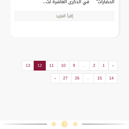
الحضارات" في الذكرى العاشرة لت...
إقرأ المزيد
13
12
11
10
9
...
2
1
‹
›
27
26
...
15
14