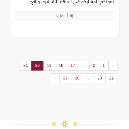
دعوتكم للمشاركة في الحلقة النقاشية: واقع ...
إقرأ المزيد
21
20
19
18
17
...
2
1
‹
›
27
26
...
23
22