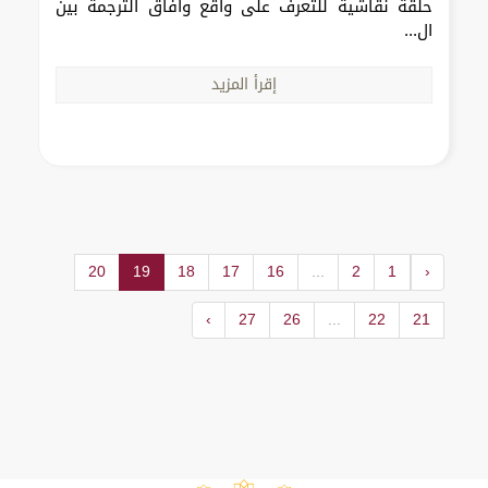
حلقة نقاشية للتعرف على واقع وآفاق الترجمة بين
ال...
إقرأ المزيد
20
19
18
17
16
...
2
1
‹
›
27
26
...
22
21