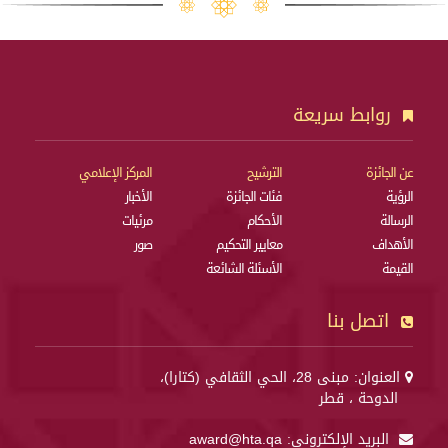
روابط سريعة
عن الجائزة
الترشيح
المركز الإعلامي
الرؤية
فئات الجائزة
الأخبار
الرسالة
الأحكام
مرئيات
الأهداف
معايير التحكيم
صور
القيمة
الأسئلة الشائعة
اتصل بنا
العنوان: مبنى 28، الحي الثقافي (كتارا)،
الدوحة ، قطر
البريد الإلكتروني:
award@hta.qa