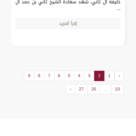
خليفة آل ثاني، شهد سعادة الشيخ ثاني بن حمد آل
...
إقرأ المزيد
9
8
7
6
5
4
3
2
1
‹
›
27
26
...
10