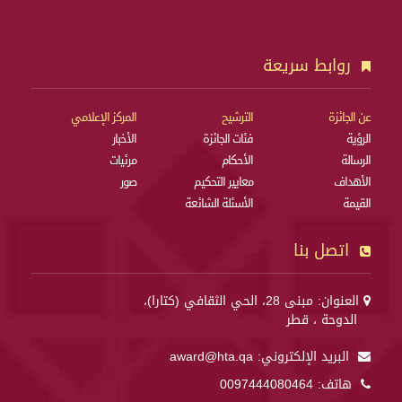
روابط سريعة
عن الجائزة
الترشيح
المركز الإعلامي
الرؤية
فئات الجائزة
الأخبار
الرسالة
الأحكام
مرئيات
الأهداف
معايير التحكيم
صور
القيمة
الأسئلة الشائعة
اتصل بنا
العنوان: مبنى 28، الحي الثقافي (كتارا)،
الدوحة ، قطر
البريد الإلكتروني:
award@hta.qa
هاتف:
0097444080464