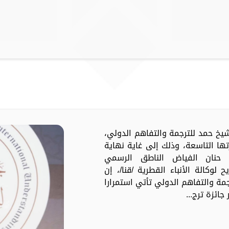
لشيخ حمد للترجمة والتفاهم الدولي،
تها التاسعة، وذلك إلى غاية نهاية
ة حنان الفياض الناطق الرسمي
 لوكالة الأنباء القطرية /قنا/، إن
جمة والتفاهم الدولي تأتي استمرارا