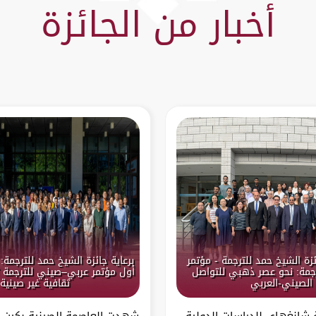
أخبار من الجائزة
ئزة الشيخ حمد للترجمة - مؤتمر
برعاية جائزة الشيخ حمد للترجم
جمة: نحو عصر ذهبي للتواصل
أول مؤتمر عربي–صيني للترجمة
الصيني-العربي
ثقافية غير صينية
انغهاي للدراسات الدولية
شهدت العاصمة الصينية بكين قب