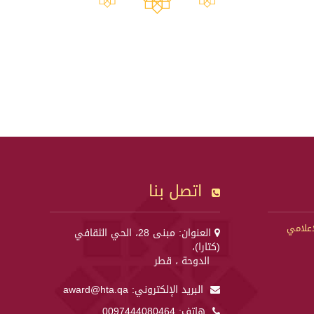
اتصل بنا
إعلامي
العنوان: مبنى 28، الحي الثقافي
(كتارا)،
الدوحة ، قطر
البريد الإلكتروني:
award@hta.qa
هاتف:
0097444080464