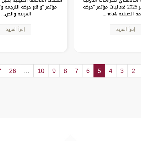
يوم 23 سبتمبر 2025 فعاليات مؤتمر "حركة
مؤتمر "واقع حركة الترجمة وت
ة الصينية &nda...
العربية والص...
إقرأ المزيد
إقرأ المزيد
7
26
...
10
9
8
7
6
5
4
3
2