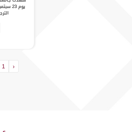
الترجم
1
‹