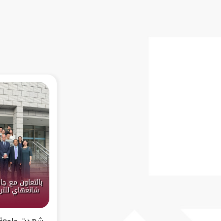
بالتعاون مع جا
شانغهاي للتر
شهدت جامعة ش