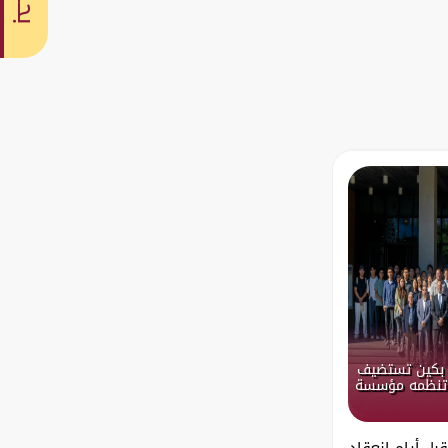
بحث
ة: بكين تستضيف
 تنظمه مؤسسة
ل أيام انعقاد