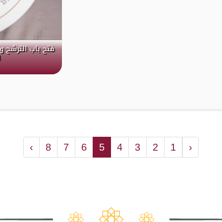
فتح باب الترشح و
ل
›
8
7
6
5
4
3
2
1
‹