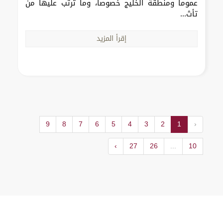
عموماً ومنطقة الخليج خصوصاً، وما ترتب عليها من
تأث...
إقرأ المزيد
9
8
7
6
5
4
3
2
1
‹
›
27
26
...
10