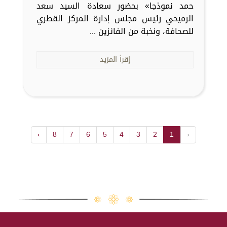
حمد نموذجا» بحضور سعادة السيد سعد
الرميحي رئيس مجلس إدارة المركز القطري
للصحافة، ونخبة من الفائزين ...
إقرأ المزيد
›
8
7
6
5
4
3
2
1
‹