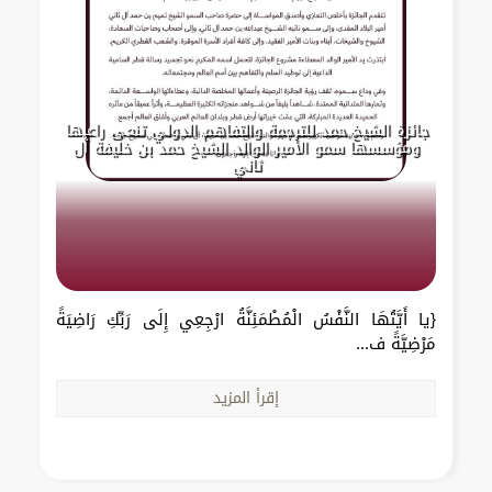
جائزة الشيخ حمد للترجمة والتفاهم الدولي تنعى راعيها
ومؤسسها سمو الأمير الوالد الشيخ حمد بن خليفة آل
ثاني
{يا أَيَّتُهَا النَّفْسُ الْمُطْمَئِنَّةُ ارْجِعِي إِلَى رَبِّكِ رَاضِيَةً
مَرْضِيَّةً ف...
إقرأ المزيد