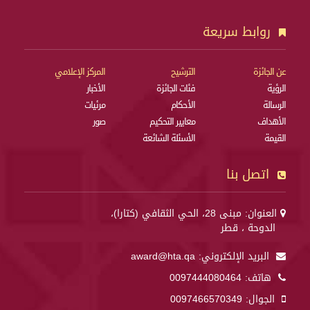
روابط سريعة
عن الجائزة
الترشيح
المركز الإعلامي
الرؤية
فئات الجائزة
الأخبار
الرسالة
الأحكام
مرئيات
الأهداف
معايير التحكيم
صور
القيمة
الأسئلة الشائعة
اتصل بنا
العنوان: مبنى 28، الحي الثقافي (كتارا)،
الدوحة ، قطر
البريد الإلكتروني:
award@hta.qa
هاتف:
0097444080464
الجوال:
0097466570349