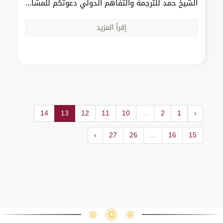
الشيخ حمد للترجمة والتفاهم الدولي دعوتكم للمشا...
إقرأ المزيد
14
13
12
11
10
...
2
1
‹
›
27
26
...
16
15