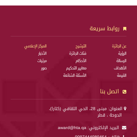
روابط سريعة
عن الجائزة
الترشيح
المركز الإعلامي
الرؤية
فئات الجائزة
الأخبار
الرسالة
الأحكام
مرئيات
الأهداف
معايير التحكيم
صور
القيمة
الأسئلة الشائعة
اتصل بنا
العنوان: مبنى 28، الحي الثقافي (كتارا)،
الدوحة ، قطر
البريد الإلكتروني:
award@hta.qa