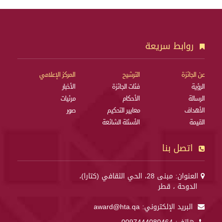
روابط سريعة
عن الجائزة
الترشيح
المركز الإعلامي
الرؤية
فئات الجائزة
الأخبار
الرسالة
الأحكام
مرئيات
الأهداف
معايير التحكيم
صور
القيمة
الأسئلة الشائعة
اتصل بنا
العنوان: مبنى 28، الحي الثقافي (كتارا)،
الدوحة ، قطر
البريد الإلكتروني:
award@hta.qa