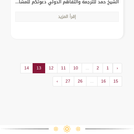
الشيخ حمد للترجمة والتفاهم الدولي دعوتكم للمشا...
إقرأ المزيد
14
13
12
11
10
...
2
1
‹
›
27
26
...
16
15