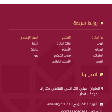
روابط سريعة
عن الجائزة
الترشيح
المركز الإعلامي
الرؤية
فئات الجائزة
الأخبار
الرسالة
الأحكام
مرئيات
الأهداف
معايير التحكيم
صور
القيمة
الأسئلة الشائعة
اتصل بنا
العنوان: مبنى 28، الحي الثقافي (كتارا)،
الدوحة ، قطر
البريد الإلكتروني:
award@hta.qa
هاتف:
0097444080464