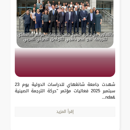
بالتعاون مع جائزة الشيخ حمد للترجمة - مؤتمر شانغهاي
للترجمة: نحو عصر ذهبي للتواصل الصيني-العربي
شهدت جامعة شانغهاي للدراسات الدولية يوم 23
سبتمبر 2025 فعاليات مؤتمر "حركة الترجمة الصينية
&nda...
إقرأ المزيد