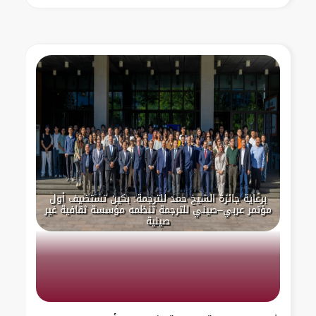
برعاية جائزة الشيخ حمد للترجمة: بكين تستضيف أول
مؤتمر عربي–صيني للترجمة تنظمه مؤسسة ثقافية غير
صينية