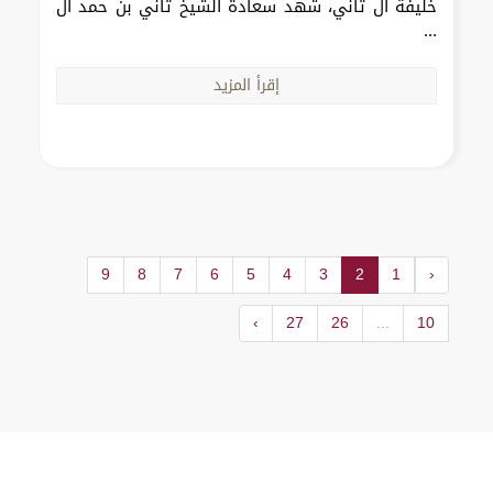
خليفة آل ثاني، شهد سعادة الشيخ ثاني بن حمد آل
...
إقرأ المزيد
9
8
7
6
5
4
3
2
1
‹
›
27
26
...
10