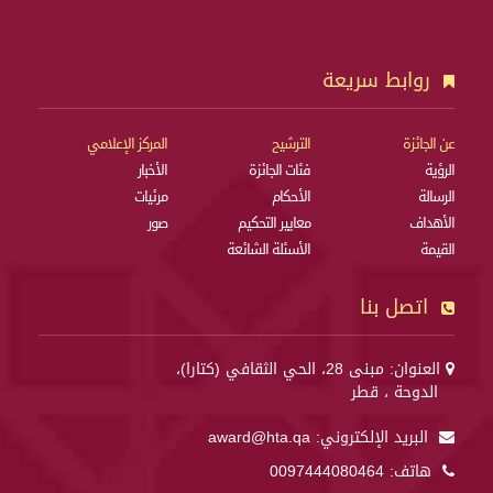
روابط سريعة
عن الجائزة
الترشيح
المركز الإعلامي
الرؤية
فئات الجائزة
الأخبار
الرسالة
الأحكام
مرئيات
الأهداف
معايير التحكيم
صور
القيمة
الأسئلة الشائعة
اتصل بنا
العنوان: مبنى 28، الحي الثقافي (كتارا)،
الدوحة ، قطر
البريد الإلكتروني:
award@hta.qa
هاتف:
0097444080464