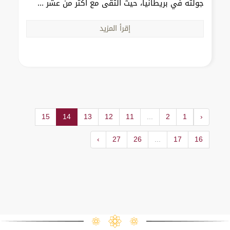
جولته في بريطانيا، حيث التقى مع أكثر من عشر ...
إقرأ المزيد
15
14
13
12
11
...
2
1
‹
›
27
26
...
17
16