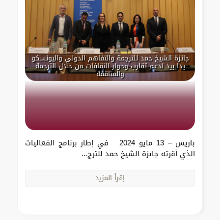
جائزة الشيخ حمد للترجمة والتفاهم الدولي واليونسكو
يدا بيد لدعم تقارب وحوار الثقافات من خلال الترجمة
والمثاقفة
باريس – 13 مايو 2024 في إطار برنامج الفعاليات
الذي أقرته جائزة الشيخ حمد للترج...
إقرأ المزيد