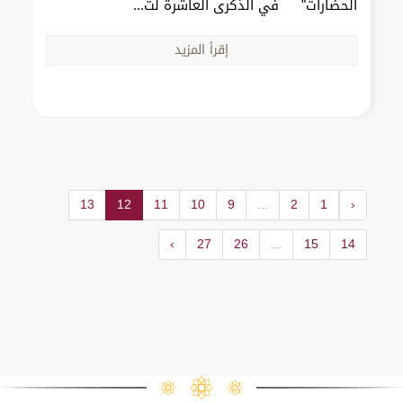
الحضارات" في الذكرى العاشرة لت...
إقرأ المزيد
13
12
11
10
9
...
2
1
‹
›
27
26
...
15
14