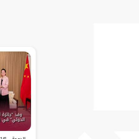
وفد "جائزة 
الدولي" في ز