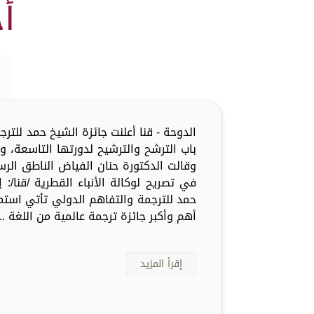
أ
الدوحة - قنا أعلنت جائزة الشيخ حمد للترج
باب الترشح والترشيح لدورتها التاسعة، 
وقالت الدكتورة حنان الفياض الناطق الرس
في تصريح لوكالة الأنباء القطرية /قنا/:
أهم وأكبر جائزة ترجمة عالمية من اللغة ...
إقرأ المزيد