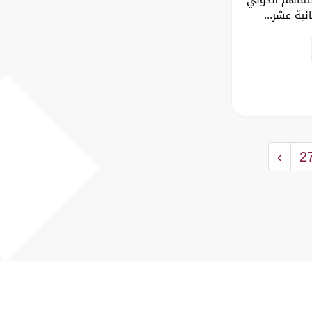
نية عشر...
›
2