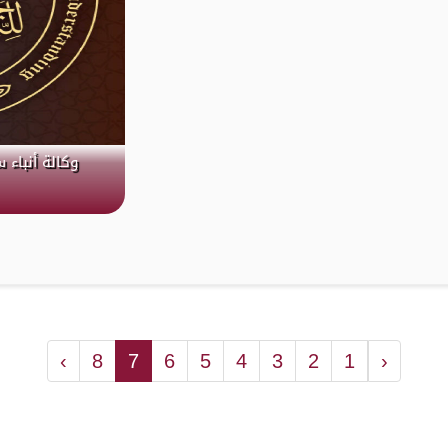
وكالة أنباء س
›
8
7
6
5
4
3
2
1
‹