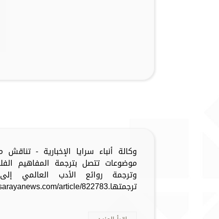
وكالة أنباء سرايا الإخبارية - تناقش 
موضوعات تتصل بترجمة المفاهيم الفلسف
وترجمة روائع الأدب العالمي إلى 
ترجمتها.https://www.sarayanews.com/article/822783...