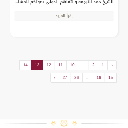
الشيخ حمد للترجمة والتفاهم الدولي دعوتكم للمشا...
إقرأ المزيد
14
13
12
11
10
...
2
1
‹
›
27
26
...
16
15