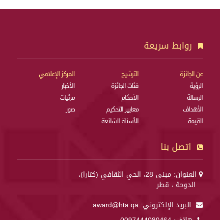
روابط سريعة
عن الجائزة
الترشيح
المركز الإعلامي
الرؤية
فئات الجائزة
الأخبار
الرسالة
الأحكام
مرئيات
الأهداف
معايير التحكيم
صور
القيمة
الأسئلة الشائعة
اتصل بنا
العنوان: مبنى 28، الحي الثقافي (كتارا)،
الدوحة ، قطر
البريد الإلكتروني:
award@hta.qa