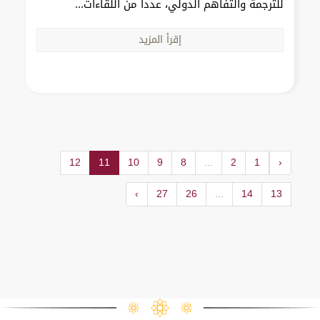
للترجمة والتفاهم الدولي، عدداً من اللقاءات...
إقرأ المزيد
12
11
10
9
8
...
2
1
‹
›
27
26
...
14
13