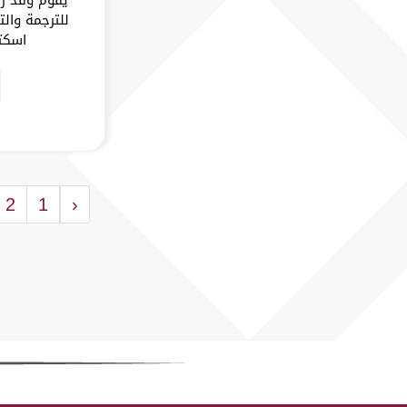
للترجمة وال
اسكتل
2
1
‹