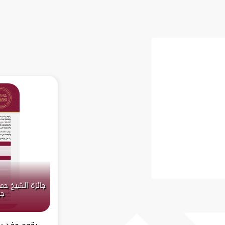
جائزة الشيخ حمد
جو
يقوم وفد ر