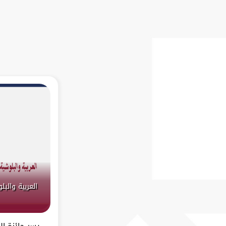
العربية والب
يسر جائزة ال