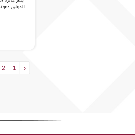
الدولي دعوتك
2
1
‹