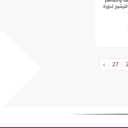
لترشيح لدورة
›
27