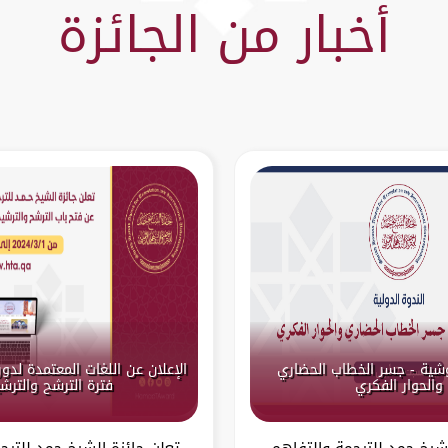
أخبار من الجائزة
لوشية - جسر الخطاب الحضاري
والحوار الفكري
فترة الترشح والترش
شيخ حمد للترجمة والتفاهم
تعلن جائزة الشيخ حمد للترج