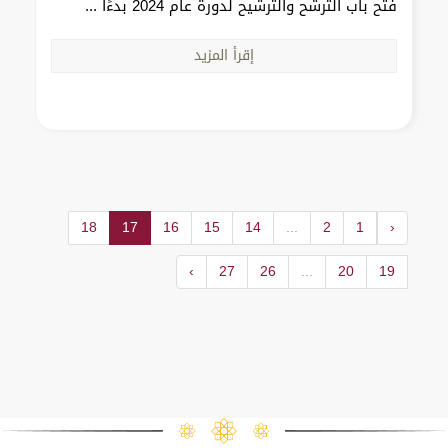
فتح باب الترشح والترشيح لدورة عام 2024 بدءًا ...
إقرأ المزيد
18
17
16
15
14
...
2
1
‹
›
27
26
...
20
19