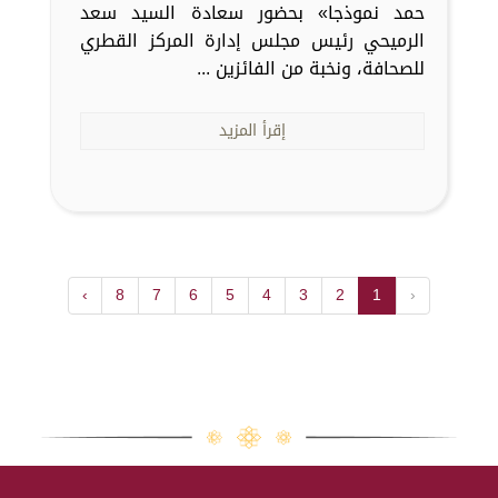
حمد نموذجا» بحضور سعادة السيد سعد
الرميحي رئيس مجلس إدارة المركز القطري
للصحافة، ونخبة من الفائزين ...
إقرأ المزيد
›
8
7
6
5
4
3
2
1
‹