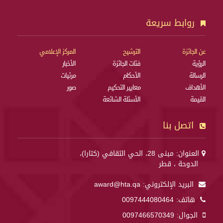
روابط سريعة
عن الجائزة
الترشيح
المركز الإعلامي
الرؤية
فئات الجائزة
الأخبار
الرسالة
الأحكام
مرئيات
الأهداف
معايير التحكيم
صور
القيمة
الأسئلة الشائعة
اتصل بنا
العنوان: مبنى 28، الحي الثقافي (كتارا)،
الدوحة ، قطر
البريد الإلكتروني:
award@hta.qa
هاتف:
0097444080464
الجوال:
0097466570349