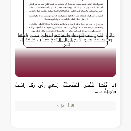
جائزة الشيخ حمد للترجمة والتفاهم الدولي تنعى راعيها
ومؤسسها سمو الأمير الوالد الشيخ حمد بن خليفة آل
ثاني
{يا أَيَّتُهَا النَّفْسُ الْمُطْمَئِنَّةُ ارْجِعِي إِلَى رَبِّكِ رَاضِيَةً
مَرْضِيَّةً ف...
إقرأ المزيد