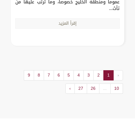
عموماً ومنطقة الخليج خصوصاً، وما ترتب عليها من
تأث...
إقرأ المزيد
9
8
7
6
5
4
3
2
1
‹
›
27
26
...
10